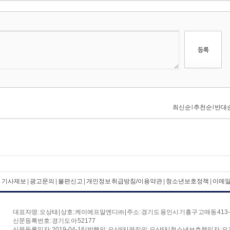
|
기사제보
|
광고문의
|
불편신고
|
개인정보 취급방침/이용약관
|
청소년보호정책
|
이메
대표자명: 오상태 | 상호: 케이에프알엔디㈜ | 주소: 경기도 용인시 기흥구 고매동 413-1
신문등록번호: 경기도 아 52177
신문등록일자: 2019-04-16 | 발행인: 오상태 | 편집인: 오상태 | 청소년보호책임자: 