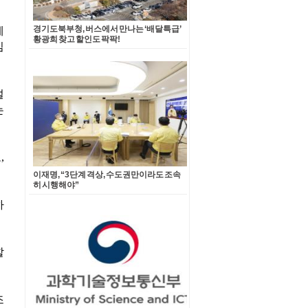
경기도북부청, 버스에서 만나는 ‘배달특급’
황광희 찾고 할인도 팍팍!
이재명, “3단계 격상, 수도권만이라도 조속
히 시행해야”