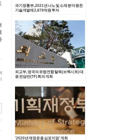
과기정통부, 2021년 나노 및 소재 분야 원천
기술개발에 2,879억원 투자
외교부, 영국의 유럽연합 탈퇴(브렉시트) 대
응 전담반(TF) 회의 개최
'2020년 재정운용 심포지엄' 개최