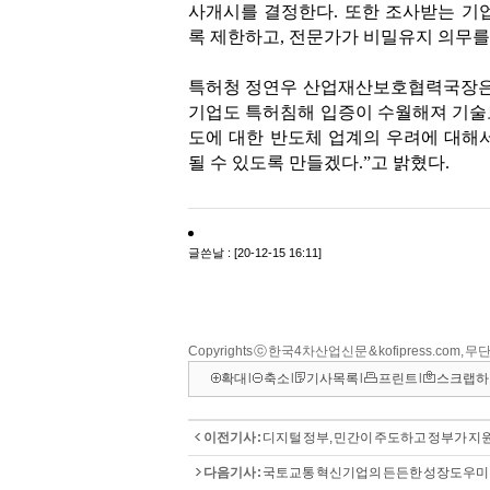
Copyrights ⓒ 한국4차산업신문 & kofipress.com,
확대
l
축소
l
기사목록
l
프린트
l
스크랩하
이전기사 :
디지털 정부, 민간이 주도하고 정부가 지
다음기사 :
국토교통 혁신기업의 든든한 성장도우미 